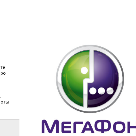
ете
про
й
х
,
боты