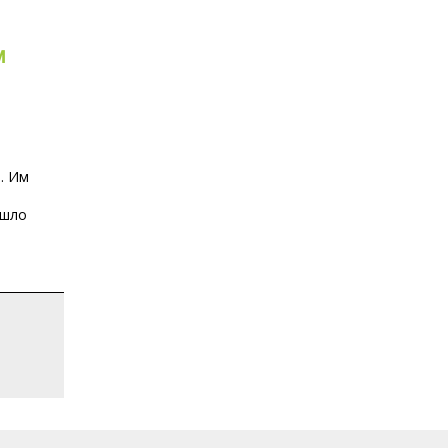
м
. Им
ошло
м всех материалов, опубликованных на сайте, является
Алекса