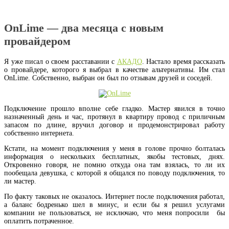
OnLime — два месяца с новым
провайдером
Я уже писал о своем расставании с
АКАДО
. Настало время рассказать
о провайдере, которого я выбрал в качестве альтернативы. Им стал
OnLime. Собственно, выбран он был по отзывам друзей и соседей.
Подключение прошло вполне себе гладко. Мастер явился в точно
назначенный день и час, протянул в квартиру провод с приличным
запасом по длине, вручил договор и продемонстрировал работу
собственно интернета.
Кстати, на момент подключения у меня в голове прочно болталась
информация о нескольких бесплатных, якобы тестовых, днях.
Откровенно говоря, не помню откуда она там взялась, то ли их
пообещала девушка, с которой я общался по поводу подключения, то
ли мастер.
По факту таковых не оказалось. Интернет после подключения работал,
а баланс бодренько шел в минус, и если бы я решил услугами
компании не пользоваться, не исключаю, что меня попросили бы
оплатить потраченное.