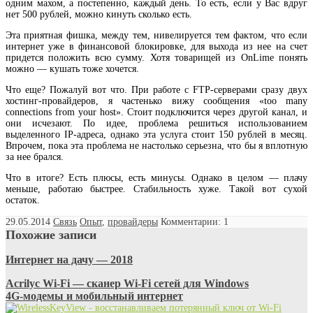
одним махом, а постепенно, каждый день. То есть, если у Вас вдруг
нет 500 рублей, можно кинуть сколько есть.
Эта приятная фишка, между тем, нивелируется тем фактом, что если
интернет уже в финансовой блокировке, для выхода из нее на счет
придется положить всю сумму. Хотя товарищей из OnLime понять
можно — кушать тоже хочется.
Что еще? Пожалуй вот что. При работе с FTP-серверами сразу двух
хостинг-провайдеров, я частенько вижу сообщения «too many
connections from your host». Стоит подключится через другой канал, и
они исчезают. По идее, проблема решиться использованием
выделенного IP-адреса, однако эта услуга стоит 150 рублей в месяц.
Впрочем, пока эта проблема не настолько серьезна, что бы я вплотную
за нее брался.
Что в итоге? Есть плюсы, есть минусы. Однако в целом — плачу
меньше, работаю быстрее. Стабильность хуже. Такой вот сухой
остаток.
29.05.2014
Связь
Опыт
,
провайдеры
Комментарии: 1
Похожие записи
Интернет на дачу — 2018
Acrilyc Wi-Fi — сканер Wi-Fi сетей для Windows
4G-модемы и мобильный интернет