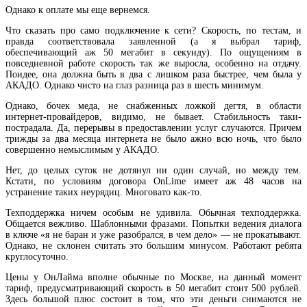
Однако к оплате мы еще вернемся.
Что сказать про само подключение к сети? Скорость, по тестам, и
правда соответствовала заявленной (а я выбрал тариф,
обеспечивающий аж 50 мегабит в секунду). По ощущениям в
повседневной работе скорость так же выросла, особенно на отдачу.
Поидее, она должна быть в два с лишком раза быстрее, чем была у
АКАДО. Однако чисто на глаз разница раз в шесть минимум.
Однако, бочек меда, не снабженных ложкой дегтя, в области
интернет-провайдеров, видимо, не бывает. Стабильность таки-
пострадала. Да, перерывы в предоставлении услуг случаются. Причем
трижды за два месяца интернета не было ажно всю ночь, что было
совершенно немыслимым у АКАДО.
Нет, до целых суток не дотянул ни один случай, но между тем.
Кстати, по условиям договора OnLime имеет аж 48 часов на
устранение таких неурядиц. Многовато как-то.
Техподдержка ничем особым не удивила. Обычная техподдержка.
Общается вежливо. Шаблонными фразами. Попытки ведения диалога
в ключе «я не баран и уже разобрался, в чем дело» — не прокатывают.
Однако, не склонен считать это большим минусом. Работают ребята
круглосуточно.
Цены у ОнЛайма вполне обычные по Москве, на данный момент
тариф, предусматривающий скорость в 50 мегабит стоит 500 рублей.
Здесь большой плюс состоит в том, что эти деньги снимаются не