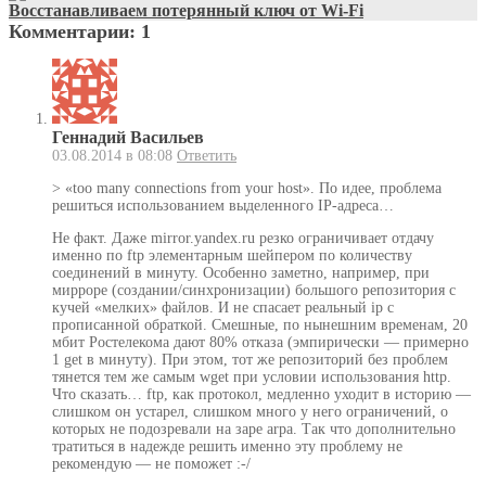
Восстанавливаем потерянный ключ от Wi-Fi
Комментарии: 1
Геннадий Васильев
03.08.2014 в 08:08
Ответить
> «too many connections from your host». По идее, проблема
решиться использованием выделенного IP-адреса…
Не факт. Даже mirror.yandex.ru резко ограничивает отдачу
именно по ftp элементарным шейпером по количеству
соединений в минуту. Особенно заметно, например, при
мирроре (создании/синхронизации) большого репозитория с
кучей «мелких» файлов. И не спасает реальный ip с
прописанной обраткой. Смешные, по нынешним временам, 20
мбит Ростелекома дают 80% отказа (эмпирически — примерно
1 get в минуту). При этом, тот же репозиторий без проблем
тянется тем же самым wget при условии использования http.
Что сказать… ftp, как протокол, медленно уходит в историю —
слишком он устарел, слишком много у него ограничений, о
которых не подозревали на заре arpa. Так что дополнительно
тратиться в надежде решить именно эту проблему не
рекомендую — не поможет :-/