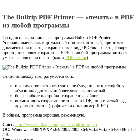
The Bullzip PDF Printer — «печать» в PDF
из любой программы
Сегодня на глаза попалась программа Bullzip PDF Printer.
Устанавливается как виртуальный принтер, который, принимая
документы на печать, сохраняет их в виде PDFок. То есть, говоря
просто, позволяет сохранять в PDF из любой программы, которая
умеет выводить на печать (как и
PDFCreator
).
Отличия, между тем, разумеется есть:
о количестве настроек судить не буду, но вот интерфейс у
«булзипа» однозначно более человекопонятный;
более гибкие настройки сохранения файлов;
возможность сохранять не только в PDF, но и в челый ряд
других форматов (графических, например JPEG).
В общем, программа хорошая, рекомендую.
Сайт:
http://www.bullzip.com/products/pdf/info.php
ОС:
Windows 2000/XP/XP x64/2003/2003 x64/Vista/Vista x64/2008/ 7 / 8
/ 10
Цена:
бесплатно