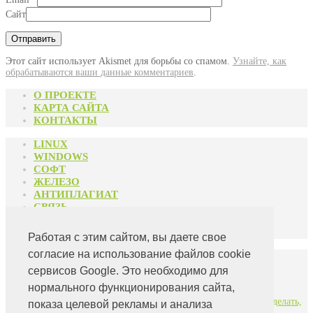
Сайт
Этот сайт использует Akismet для борьбы со спамом.
Узнайте, как
обрабатываются ваши данные комментариев
.
О ПРОЕКТЕ
КАРТА САЙТА
КОНТАКТЫ
LINUX
WINDOWS
СОФТ
ЖЕЛЕЗО
АНТИПЛАГИАТ
СВЯЗЬ
РАЗНОЕ
АРХИВ
Работая с этим сайтом, вы даете свое
согласие на использование файлов cookie
Свежие статьи:
сервисов Google. Это необходимо для
Мой опыт оптимизации Windows 10
нормального функционирования сайта,
Оптимизация презентаций PowerPoint в формате PPTX
Единственная настройка, которую действительно надо сделать,
показа целевой рекламы и анализа
если вы используете Windows 10 на SSD