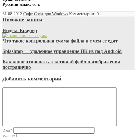
Русский язык:
есть
31.08.2012
Софт
Софт для Windows
Комментарии: 0
Похожие записи
Яндекс Браузер
Что такое контрольная сумма файла и с чем ее едят
Splashtop — удаленное управление ПК из-под Android
Как конвертировать текстовый файл в изображения
постранично
Добавить комментарий
Имя
*
Email
*