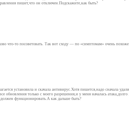
правления пишет,что он отключен.Подскажите,как быть?
ово что-то посоветовать. Так вот сходу — по «симптомам» очень похоже 
агается установила и скачала антивирус.Хотя пишется,надо сначала удали
все обновления только с моего разрешения,и у меня началась атака,долго
ик должен функционировать.А как дальше быть?