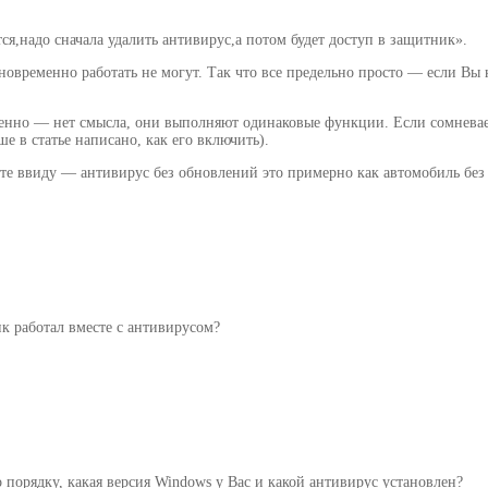
я,надо сначала удалить антивирус,а потом будет доступ в защитник».
новременно работать не могут. Так что все предельно просто — если Вы 
нно — нет смысла, они выполняют одинаковые функции. Если сомневаете
е в статье написано, как его включить).
те ввиду — антивирус без обновлений это примерно как автомобиль без б
к работал вместе с антивирусом?
о порядку, какая версия Windows у Вас и какой антивирус установлен?