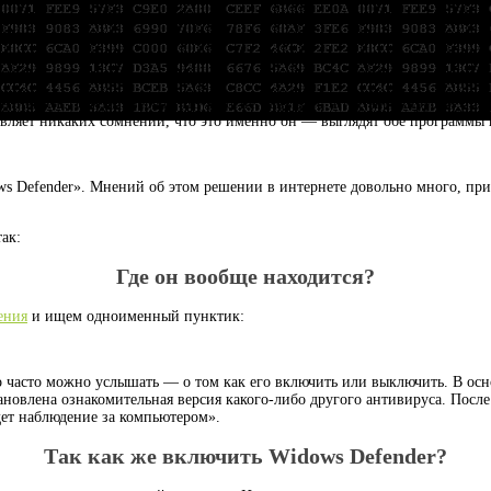
нтивирус. Почти уверен, что многие раньше с этим антивирусом сталк
тавляет никаких сомнений, что это именно он — выглядят обе программы
s Defender». Мнений об этом решении в интернете довольно много, пр
ак:
Где он вообще находится?
ения
и ищем одноименный пунктик:
о часто можно услышать — о том как его включить или выключить. В ос
новлена ознакомительная версия какого-либо другого антивируса. Посл
дет наблюдение за компьютером».
Так как же включить Widows Defender?