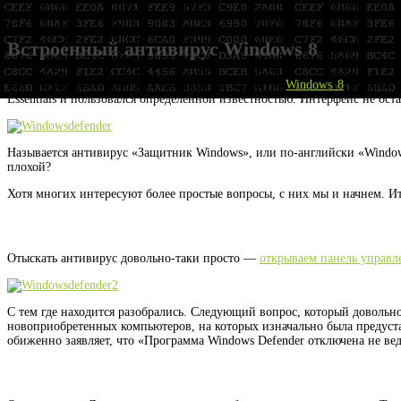
Встроенный антивирус Windows 8
Как вы наверное знаете (а может и не знаете) в
Windows 8
встроен а
Essentials и пользовался определенной известностью. Интерфейс не ос
Называется антивирус «Защитник Windows», или по-английски «Window
плохой?
Хотя многих интересуют более простые вопросы, с них мы и начнем. Ит
Отыскать антивирус довольно-таки просто —
открываем панель управл
С тем где находится разобрались. Следующий вопрос, который довольн
новоприобретенных компьютеров, на которых изначально была предуста
обиженно заявляет, что «Программа Windows Defender отключена не ве