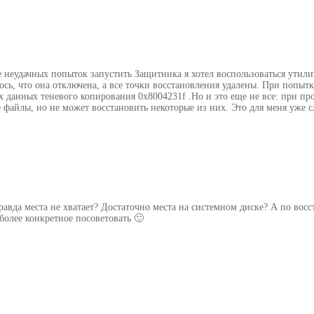
е неудачных попыток запустить Защитника я хотел воспользоваться утил
ь, что она отключена, а все точки восстановления удалены. При попытк
х данных теневого копирования 0x8004231f .Но и это еще не все: при п
айлы, но не может восстановить некоторые из них. Это для меня уже сл
авда места не хватает? Достаточно места на системном диске? А по вос
более конкретное посоветовать 🙂