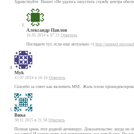
Здравствуйте. Пишет «Не удалось запустить службу центра обесп
Александр Павлов
16.05.2014 в 07:21
Ответить
Поглядите тут, если еще актуально =)
http://support.micros
Myk
15.07.2014 в 16:16
Ответить
Спасибо за совет как включить MSE. Жаль плохо проиндексирован
Вика
30.11.2015 в 21:58
Ответить
Полная хрень этот родной антивирус. Доказательство: когда он о
же самое! И потом опять всё повторряется, раз пятый уже. По-ва