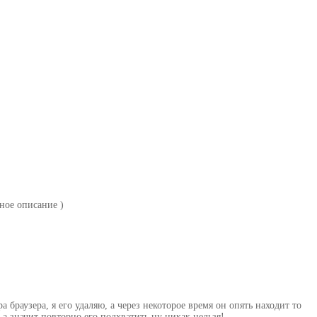
ное описание )
браузера, я его удаляю, а через некоторое время он опять находит то
 а значит повторно его подхватить ну никак нельзя!