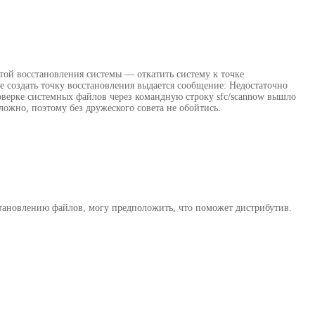
итой восстановления системы — откатить систему к точке
е создать точку восстановления выдается сообщение: Недостаточно
роверке системных файлов через командную строку sfc/scannow вышло
ожно, поэтому без дружеского совета не обойтись.
становлению файлов, могу предположить, что поможет дистрибутив.