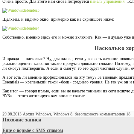
Очень просто. Для этого нам снова потребуется
панель управления
. То
Щелкаем, и видимо окно, примерно как на скриншоте ниже:
Собственно, именно здесь его и можно включить. Как — я думаю уже и
Насколько хо
И правда — насколько? Ну, для начала, если у вас есть желание покопа
реально оценить качество такого продукта довольно сложно. Поэтому, 
ли смогут подтвердить. А если и смогут, то это будет частный случай,
А вот есть ли мнение профессионалов на эту тему? За таковым предлагаю
Essentials — крепенький такой «боец» среднего уровня. Не так уж он и 
Как итог — говоря прямо, если вы не качаете тоннами из сети всякую 
ВУЗа — этого антивируса вам вполне хватит.
29.08.2013
Архив
Windows
,
Windows 8
,
безопасность
комментариев 18
Похожие записи
Еще о борьбе с SMS-спамом