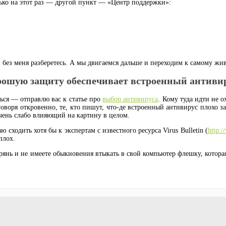
лько на этот раз — другой пункт — «Центр поддержки»:
 без меня разберетесь. А мы двигаемся дальше и переходим к самому ж
рошую защиту обеспечивает встроенный антивир
ться — отправлю вас к статье про
выбор антивируса
. Кому туда идти не 
говоря откровенно, те, кто пишут, что-де встроенный антивирус плохо 
 очень слабо влияющий на картину в целом.
 сходить хотя бы к экспертам с известного ресурса Virus Bulletin (
http:
плох.
дрянь и не имеете обыкновения втыкать в свой компьютер флешку, котора