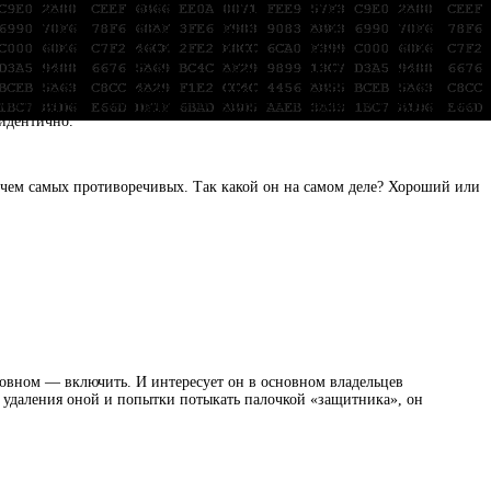
ивались — в самостоятельной жизни он назывался Microsoft Security
 идентично.
ичем самых противоречивых. Так какой он на самом деле? Хороший или
новном — включить. И интересует он в основном владельцев
е удаления оной и попытки потыкать палочкой «защитника», он