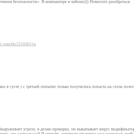
ечения безопасности». В компьютере я чайник))) Помогите разобраться.
oft.com/kb/2510301/ru
о в гугле ) с третьей попытке только получилось попасть на столь полез
бнаруживает угрозу, я делаю проверку, он выкапывает вирус модификатора 
шему, это нормально?! И причём, интернет отключен уже несколько дней,