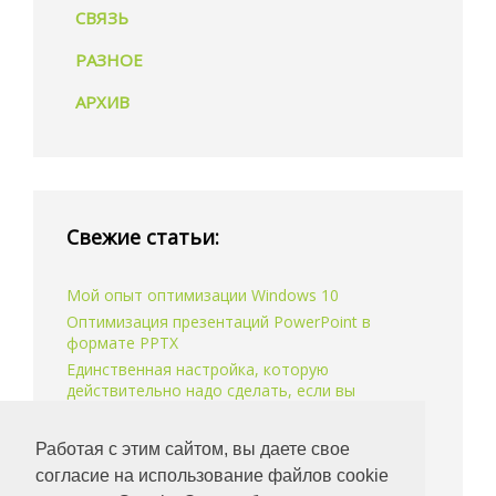
СВЯЗЬ
РАЗНОЕ
АРХИВ
Свежие статьи:
Мой опыт оптимизации Windows 10
Оптимизация презентаций PowerPoint в
формате PPTX
Единственная настройка, которую
действительно надо сделать, если вы
используете Windows 10 на SSD
Как скопировать имена всех файлов в папке?
Работая с этим сайтом, вы даете свое
Долгосрочное хранение данных на разных
согласие на использование файлов cookie
носителях — немного личного опыта