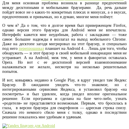
Для меня основная проблема возникла в разнице предпочтений
между десктопными и мобильными браузерами. Да, речь дальше
пойдет вовсе не о каких-то конкретных плюсах и минусах, а о вкусах,
предпочтениях и привычках, но я думаю, многие меня поймут.
О чем я? Да о том, что я долгое время был приверженцем Firefox,
однако версия этого браузера для Android меня не впечатлила.
Интерфейс кажется мне неудобным, работа с закладками — тоже
самое. Большие надежды я возлагал на выход мобильного Chrome.
Даже на десктопе загодя мигрировал на этот браузер, и специально
под него
перепрошивал
планшет на Android 4… Лишь для того, чтобы
обнаружить — и этот браузер в своей мобильной инкарнации меня не
устраивает. А на Android, меж тем, у меня в фаворитах оставалась
Opera. Но вот с ее десктопной версией взаимопонимание
налаживаться не желало, несмотря на несколько решительных
попыток.
И вот, ковыряясь недавно в Google Play, я вдруг увидел там Яндекс
Браузер. В ожидании увидеть что-то знакомое, но с
интегрированными сервисями Яндекса, я установил браузер «на
посмотреть» и был удивлен, когда увидел вполне оригинальное
решение. Если программа и сделана на базе чего-либо, узнать
«родителя» не представляется возможным. Первым, что бросилась в
глаза, в версии браузера для смартфонов — адресная строка снизу.
Сначала это немного сбило меня с толку, однако в последствии
решение показалось мне удобным и удачным.