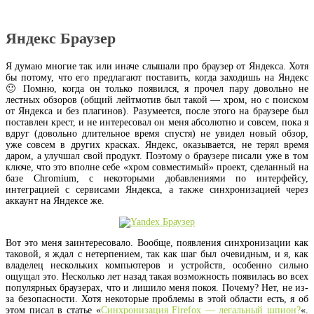
Яндекс Браузер
Я думаю многие так или иначе слышали про браузер от Яндекса. Хотя
бы потому, что его предлагают поставить, когда заходишь на Яндекс
🙂 Помню, когда он только появился, я прочел пару довольно не
лестных обзоров (общий лейтмотив был такой — хром, но с поиском
от Яндекса и без плагинов). Разумеется, после этого на браузере был
поставлен крест, и не интересовал он меня абсолютно и совсем, пока я
вдруг (довольно длительное время спустя) не увидел новый обзор,
уже совсем в других красках. Яндекс, оказывается, не терял время
даром, а улучшал свой продукт. Поэтому о браузере писали уже в том
ключе, что это вполне себе «хром совместимый» проект, сделанный на
базе Chromium, с некоторыми добавлениями по интерфейсу,
интеграцией с сервисами Яндекса, а также синхронизацией через
аккаунт на Яндексе же.
Вот это меня заинтересовало. Вообще, появления синхронизации как
таковой, я ждал с нетерпением, так как шаг был очевидным, и я, как
владелец нескольких компьютеров и устройств, особенно сильно
ощущал это. Несколько лет назад такая возможность появилась во всех
популярных браузерах, что и лишило меня покоя. Почему? Нет, не из-
за безопасности. Хотя некоторые проблемы в этой области есть, я об
этом писал в статье «
Синхронизация Firefox — легальный шпион?
«.