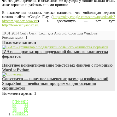
что это дело времени. В остальном же браузеры у «Яши» вышли очень
даже хорошие и работать с ними приятно.
В заключении осталось только написать, что мобильную версию
можно найти вGoogle Play (
https://play.google.com/store/apps/details?
id=com.yandex.browser
) а десктопную — вот тут:
http://browser.yandex.ru
.
19.01.2014
Софт
Сети
,
Софт для Android
,
Софт для Windows
Комментарии: 1
Похожие записи
IZArc — архиватор с поддержкой большого количества
форматов
Пакетное конвертирование текстовых файлов с помощью
Word и Python
Converseen — пакетное изменение размера изображений
SnapaShot — необычная программа для создания
скриншотов
Комментарии: 1