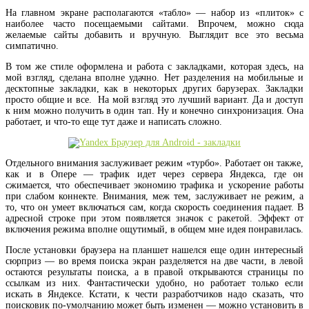
На главном экране располагаются «табло» — набор из «плиток» с
наиболее часто посещаемыми сайтами. Впрочем, можно сюда
желаемые сайты добавить и вручную. Выглядит все это весьма
симпатично.
В том же стиле оформлена и работа с закладками, которая здесь, на
мой взгляд, сделана вполне удачно. Нет разделения на мобильные и
десктопные закладки, как в некоторых других барузерах. Закладки
просто общие и все. На мой взгляд это лучший вариант. Да и доступ
к ним можно получить в один тап. Ну и конечно синхронизация. Она
работает, и что-то еще тут даже и написать сложно.
Отдельного внимания заслуживает режим «турбо». Работает он также,
как и в Опере — трафик идет через сервера Яндекса, где он
сжимается, что обеспечивает экономию трафика и ускорение работы
при слабом коннекте. Внимания, меж тем, заслуживает не режим, а
то, что он умеет включаться сам, когда скорость соединения падает. В
адресной строке при этом появляется значок с ракетой. Эффект от
включения режима вполне ощутимый, в общем мне идея понравилась.
После установки браузера на планшет нашелся еще один интересный
сюрприз — во время поиска экран разделяется на две части, в левой
остаются результаты поиска, а в правой открываются страницы по
ссылкам из них. Фантастически удобно, но работает только если
искать в Яндексе. Кстати, к чести разработчиков надо сказать, что
поисковик по-умолчанию может быть изменен — можно установить в