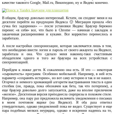
качестве такового Google, Mail.ru, Википедию, ну и Яндекс конечно.
В общем, браузер довольно интересный. Кстати, он сподвиг меня и на
десктопе перейти на продукцию Яндекса 🙂 Миграция прошла «без
сучка без задоринки» — после установки Яндекс Браузер бережно
перенес «в себя» все, что было в Chrome — начиная с закладок и
заканчивая расширениями и куками. Все корректно перенеслось и
заработало.
А после настройки синхронизации, которая заключается лишь в том,
что необходимо ввести логин и пароль от своего аккаунта на Яндексе,
заработала и она. Что сделало меня наконец-таки счастливым
обладателем одного и того же браузера на всех устройствах с
синхронизацией.
Перейдем к ложке дегтя. К сожалению она есть. И это — некоторая
«сыроватость» программ. Особенно мобильной. Например, в ней есть
параметр «сохранять историю», но вот саму историю я так и не нашел.
Огорчил и немного хромающий алгоритм выстраивания текста в один
столбик (он, правда, пока обозначен как бета, так что потерпим), а
еще браузер довольно долго запускается, даже на вполне приличном
«железе». Десктопная версия преподнесла сюрпризы в похожем стиле.
Например, она пару раз предложила включить уведомления о письмах
в моем почтовом ящике (на Яндексе). Я оба раза ответил
утвердительно, однако уведомлений пока не видел. Существует и еще
пара подобных мелких неурядиц, однако я искренни надеюсь на то,