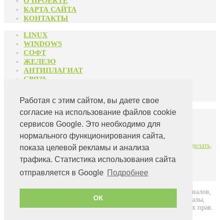
О ПРОЕКТЕ
КАРТА САЙТА
КОНТАКТЫ
LINUX
WINDOWS
СОФТ
ЖЕЛЕЗО
АНТИПЛАГИАТ
СВЯЗЬ
РАЗНОЕ
АРХИВ
Работая с этим сайтом, вы даете свое
согласие на использование файлов cookie
Свежие статьи:
сервисов Google. Это необходимо для
Мой опыт оптимизации Windows 10
нормального функционирования сайта,
Оптимизация презентаций PowerPoint в формате PPTX
Единственная настройка, которую действительно надо сделать,
показа целевой рекламы и анализа
если вы используете Windows 10 на SSD
трафика. Статистика использования сайта
Как скопировать имена всех файлов в папке?
Долгосрочное хранение данных на разных носителях —
отправляется в Google
Подробнее
немного личного опыта
Авторский проект Александра Павлова ©. Автором всех материалов,
ОК
опубликованных на сайте, является
Александр
Павлов
. Материалы,
размещенные на сайте, охраняются Законом о защите авторских прав.
Публикация любых материалов этого сайта запрещена без