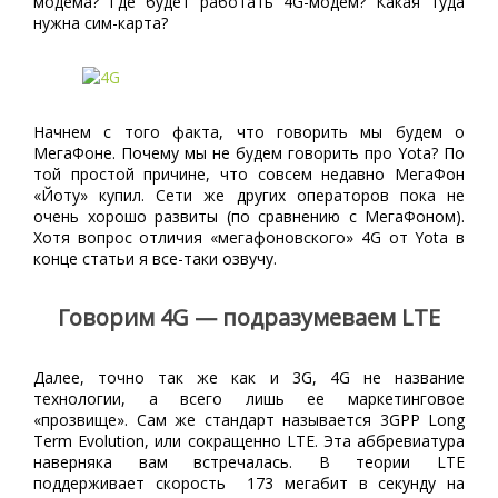
модема? Где будет работать 4G-модем? Какая туда
нужна сим-карта?
Начнем с того факта, что говорить мы будем о
МегаФоне. Почему мы не будем говорить про Yota? По
той простой причине, что совсем недавно МегаФон
«Йоту» купил. Сети же других операторов пока не
очень хорошо развиты (по сравнению с МегаФоном).
Хотя вопрос отличия «мегафоновского» 4G от Yota в
конце статьи я все-таки озвучу.
Говорим 4G — подразумеваем LTE
Далее, точно так же как и 3G, 4G не название
технологии, а всего лишь ее маркетинговое
«прозвище». Сам же стандарт называется 3GPP Long
Term Evolution, или сокращенно LTE. Эта аббревиатура
наверняка вам встречалась. В теории LTE
поддерживает скорость 173 мегабит в секунду на