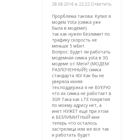
28.08.2016 в 22:22
Ответить
Прорблема такова: Купил я
модем Yota (симка уже
была в модеме!)
так как нужен безлимит по
трафику скорость не
меньше 5 мБит.
Вопрос: Будет ли работать
модемная симка yota в 3G
модеме от Меги? (МОДЕМ
РАЗЛОЧЕННЫЙ!) симка
стандарта 4G! Как бы не
уверяла ихняя
тех.поддержка я не ВУЕРЮ
что их симка не работает в
3G!!! Така как LTE покрвтия
по моему адресу нет, а
инет НУЖЕТ еще при этом
и БЕЗЛИМИТНЫЙ мне
теперь что осталось
застрелица или же все так
и работать будет