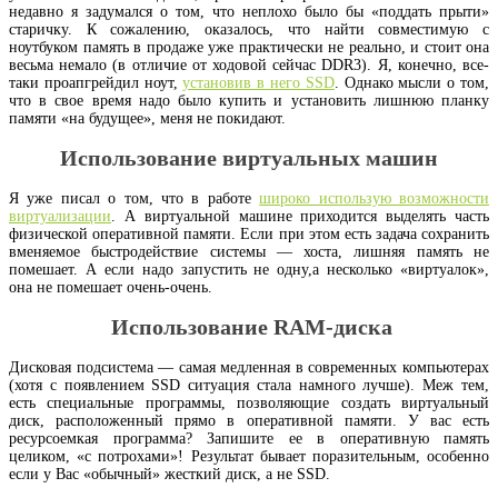
недавно я задумался о том, что неплохо было бы «поддать прыти»
старичку. К сожалению, оказалось, что найти совместимую с
ноутбуком память в продаже уже практически не реально, и стоит она
весьма немало (в отличие от ходовой сейчас DDR3). Я, конечно, все-
таки проапгрейдил ноут,
установив в него SSD
. Однако мыcли о том,
что в свое время надо было купить и установить лишнюю планку
памяти «на будущее», меня не покидают.
Использование виртуальных машин
Я уже писал о том, что в работе
широко использую возможности
виртуализации
. А виртуальной машине приходится выделять часть
физической оперативной памяти. Если при этом есть задача сохранить
вменяемое быстродействие системы — хоста, лишняя память не
помешает. А если надо запустить не одну,а несколько «виртуалок»,
она не помешает очень-очень.
Использование RAM-диска
Дисковая подсистема — самая медленная в современных компьютерах
(хотя с появлением SSD ситуация стала намного лучше). Меж тем,
есть специальные программы, позволяющие создать виртуальный
диск, расположенный прямо в оперативной памяти. У вас есть
ресурсоемкая программа? Запишите ее в оперативную память
целиком, «с потрохами»! Результат бывает поразительным, особенно
если у Вас «обычный» жесткий диск, а не SSD.