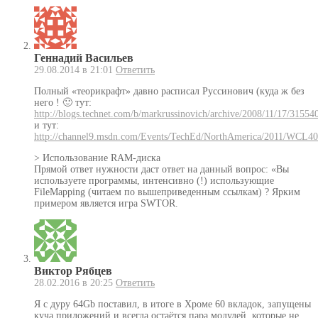
Геннадий Васильев
29.08.2014 в 21:01
Ответить
Полный «теорикрафт» давно расписал Руссинович (куда ж без
него ! 🙂 тут:
http://blogs.technet.com/b/markrussinovich/archive/2008/11/17/31554
и тут:
http://channel9.msdn.com/Events/TechEd/NorthAmerica/2011/WCL4
> Использование RAM-диска
Прямой ответ нужности даст ответ на данный вопрос: «Вы
используете программы, интенсивно (!) использующие
FileMapping (читаем по вышеприведенным ссылкам) ? Ярким
примером является игра SWTOR.
Виктор Рябцев
28.02.2016 в 20:25
Ответить
Я с дуру 64Gb поставил, в итоге в Хроме 60 вкладок, запущены
куча приложений и всегда остаётся пара модулей, которые не