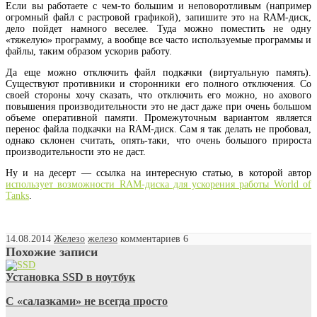
Если вы работаете с чем-то большим и неповоротливым (например
огромный файл с растровой графикой), запишите это на RAM-диск,
дело пойдет намного веселее. Туда можно поместить не одну
«тяжелую» программу, а вообще все часто используемые программы и
файлы, таким образом ускорив работу.
Да еще можно отключить файл подкачки (виртуальную память).
Существуют противники и сторонники его полного отключения. Со
своей стороны хочу сказать, что отключить его можно, но ахового
повышения производительности это не даст даже при очень большом
объеме оперативной памяти. Промежуточным вариантом является
перенос файла подкачки на RAM-диск. Сам я так делать не пробовал,
однако склонен считать, опять-таки, что очень большого прироста
производительности это не даст.
Ну и на десерт — ссылка на интересную статью, в которой автор
использует возможности RAM-диска для ускорения работы World of
Tanks
.
14.08.2014
Железо
железо
комментариев 6
Похожие записи
Установка SSD в ноутбук
С «салазками» не всегда просто